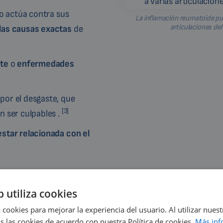
io actúa contra sus
La inflamación reumatoide pue
articulaciones del
las causas exactas
de
nte
o
enfermedades
por el desgaste, que
[3]
n ser culpables .
star relacionada con el
b utiliza cookies
 cookies para mejorar la experiencia del usuario. Al utilizar nuest
s diferentes. Los tipos
s las cookies de acuerdo con nuestra Política de cookies.
Más inf