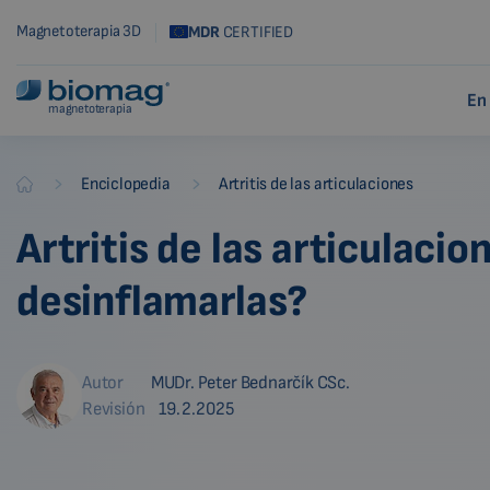
Magnetoterapia 3D
MDR
CERTIFIED
En
magnetoterapia
-
-
Enciclopedia
Artritis de las articulaciones
Biomag
Artritis de las articulaci
desinflamarlas?
Autor
MUDr. Peter Bednarčík CSc.
Revisión
19.2.2025