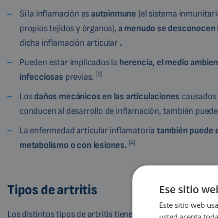
Si la inflamación es
autoinmune
(el sistema inmunitar
propios tejidos y órganos),
a menudo se desconocen
dicha inflamación articular
.
Pueden estar implicados la
herencia, el medio ambie
[2]
infecciosas
previas.
Los
daños mecánicos en las articulaciones
causados 
conducen al desarrollo de inflamación, también puede
La enfermedad articular inflamatoria
también puede e
[4]
metabolismo o con lesiones
.
Tipos de artritis
Ese sitio we
Este sitio web usa
Los distintos tipos de artritis tienen causas y tratamiento
usted acepta toda