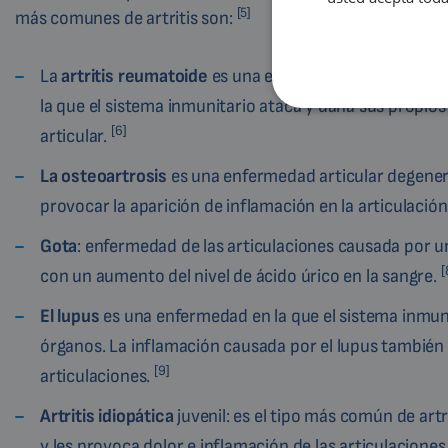
[5]
más comunes de artritis son:
La
artritis reumatoide
es una enfermedad inflamatoria 
la que el sistema inmunitario ataca y daña sus propios 
[6]
articular.
La osteoartrosis
es una enfermedad articular degene
provocar la aparición de inflamación en la articulación
Gota
: enfermedad de las articulaciones causada por 
[
con un aumento del nivel de ácido úrico en la sangre.
El lupus
es una enfermedad en la que el sistema inmuni
órganos. La inflamación causada por el lupus también
[9]
articulaciones.
Artritis idiopática
juvenil: es el tipo más común de artr
y les provoca dolor e inflamación de las articulaciones