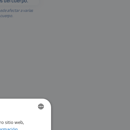
de afectar a varias
 cuerpo.
ro sitio web,
ENGLISH
ormación