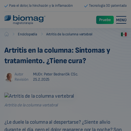
Para el dolor, la hinchazón y la inflamación
Tecnología 3D patentada
Pruebe
MENÚ
magnetoterapia
-
-
Enciclopedia
Artritis de la columna vertebral
Biomag
Artritis en la columna: Síntomas y
tratamiento. ¿Tiene cura?
Autor
MUDr. Peter Bednarčík CSc.
Revisión
25.2.2025
Artritis de la columna vertebral
¿Le duele la columna al despertarse? ¿Siente alivio
durante el día, pero el dolor reaparece por la noche? Son