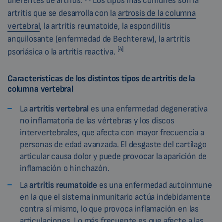
diferentes de artritis.
Los tipos más comunes son la
artritis que se desarrolla con la
artrosis de la columna
vertebral
, la artritis reumatoide, la espondilitis
anquilosante (enfermedad de Bechterew), la artritis
[4]
psoriásica o la artritis reactiva.
Características de los distintos tipos de artritis de la
columna vertebral
La
artritis vertebral
es una enfermedad degenerativa
no inflamatoria de las vértebras y los discos
intervertebrales, que afecta con mayor frecuencia a
personas de edad avanzada. El desgaste del cartílago
articular causa dolor y puede provocar la aparición de
inflamación o hinchazón.
La
artritis reumatoide
es una enfermedad autoinmune
en la que el sistema inmunitario actúa indebidamente
contra sí mismo, lo que provoca inflamación en las
articulaciones. Lo más frecuente es que afecte a las