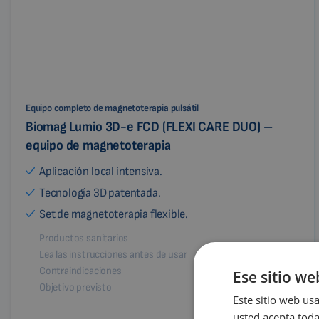
Equipo completo de magnetoterapia pulsátil
Biomag Lumio 3D-e FCD (FLEXI CARE DUO) –
equipo de magnetoterapia
Aplicación local intensiva.
Tecnología 3D patentada.
Set de magnetoterapia flexible.
Productos sanitarios
Lea las instrucciones antes de usar
Contraindicaciones
Ese sitio we
Objetivo previsto
Este sitio web usa
usted acepta toda