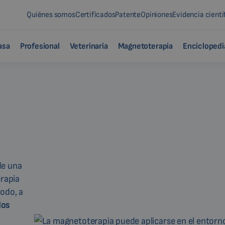
Quiénes somos
Certificados
Patente
Opiniones
Evidencia cientí
asa
Profesional
Veterinaria
Magnetoterapia
Enciclopedi
de una
rapia
todo, a
dos