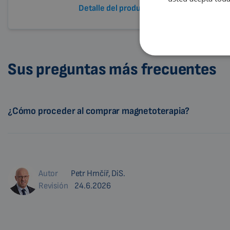
Detalle del producto
Sus preguntas más frecuentes
¿Cómo proceder al comprar magnetoterapia?
Autor
Petr Hrnčíř, DiS.
Revisión
24.6.2026