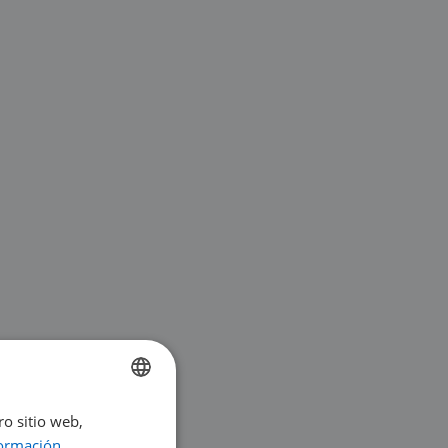
ro sitio web,
ENGLISH
ormación