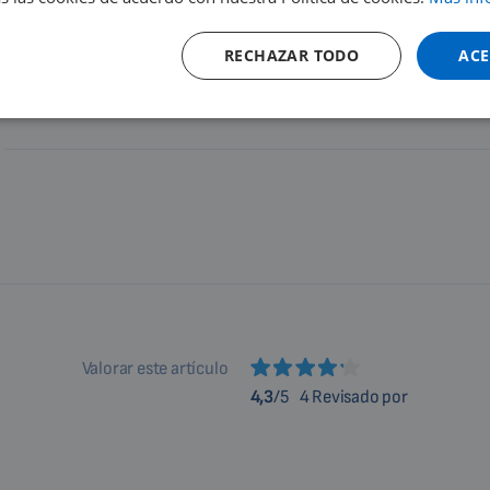
Detalle del producto
RECHAZAR TODO
ACE
Valorar este artículo
4,3
/5
4 Revisado por