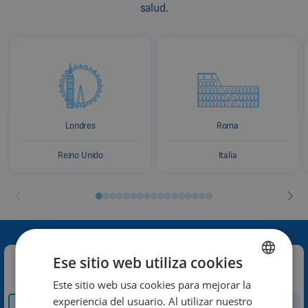
salud.
Londres
Roma
Reino Unido
Italia
Ese sitio web utiliza cookies
Contacte con nosotros:
Este sitio web usa cookies para mejorar la
ENGLISH
experiencia del usuario. Al utilizar nuestro
Cómo y dónde
DUTCH