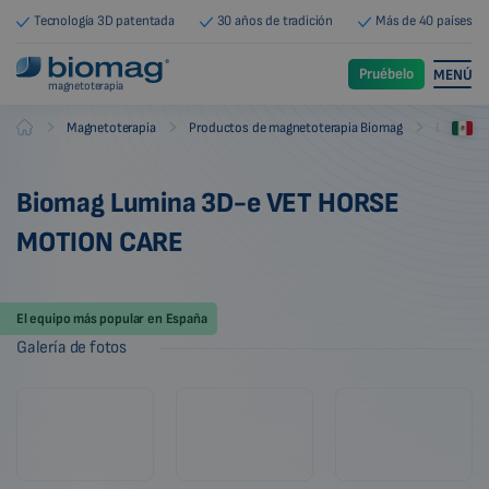
Tecnología 3D patentada
30 años de tradición
Más de 40 países
Pruébelo
MENÚ
magnetoterapia
-
-
-
Magnetoterapia
Productos de magnetoterapia Biomag
Equipos 
Biomag
Biomag Lumina 3D-e VET HORSE
MOTION CARE
El equipo más popular en España
Galería de fotos