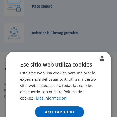
Pago seguro
Asistencia Biomag gratuita
Ese sitio web utiliza cookies
Autor
Petr Hrnčíř, DiS.
Revisión
16.6.2026
Este sitio web usa cookies para mejorar la
ENGLISH
experiencia del usuario. Al utilizar nuestro
DUTCH
Compartir este
Valoración del
sitio web, usted acepta todas las cookies
producto
artículo
GERMAN
de acuerdo con nuestra Política de
Cómo evaluar
4,0
/5
34 Revisado por
Comentarios
cookies.
Más información
PORTUGUESE
SPANISH
ACEPTAR TODO
FRENCH