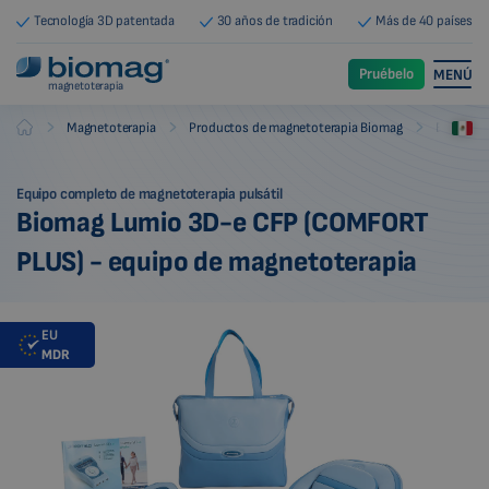
Tecnología 3D patentada
30 años de tradición
Más de 40 países
Pruébelo
MENÚ
magnetoterapia
-
-
-
Magnetoterapia
Productos de magnetoterapia Biomag
Equipos 
Biomag
Equipo completo de magnetoterapia pulsátil
Biomag Lumio 3D-e CFP (COMFORT
PLUS) - equipo de magnetoterapia
EU
MDR